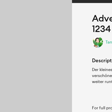
Adve
1234
Tan
Descript
Der kleine
verschöne
weiter run
For full p