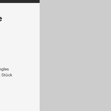
e
glas 
 Stück 