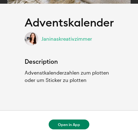
Adventskalender
Janinaskreativzimmer
Description
Advenstkalenderzahlen zum plotten 
oder um Sticker zu plotten
For full project details, open in Cricut
Design Space.
Open in App